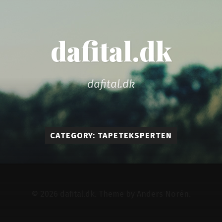
dafital.dk
dafital.dk
CATEGORY: TAPETEKSPERTEN
© 2026
dafital.dk
. Theme by
Anders Norén
.