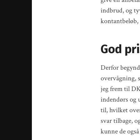
indbrud, og ty
kontantbeløb, 
God pri
Derfor begyndte
overvågning, 
jeg frem til 
indendørs og u
til, hvilket ov
svar tilbage, o
kunne de også 