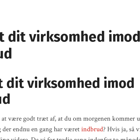
t dit virksomhed imo
ud
t dit virksomhed imod
ud
 at være godt træt af, at du om morgenen kommer ud
 der endnu en gang har været
indbrud
? Hvis ja, så v
ling videre. Da vi for tredje gang indenfor to måned