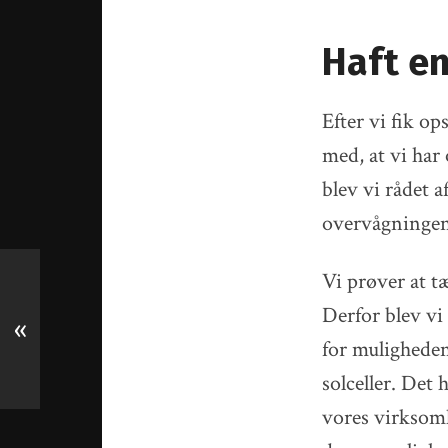
Haft e
Efter vi fik op
med, at vi har
blev vi rådet
overvågninge
Vi prøver at t
Derfor blev v
«
for muligheden
solceller. Det
vores virkso