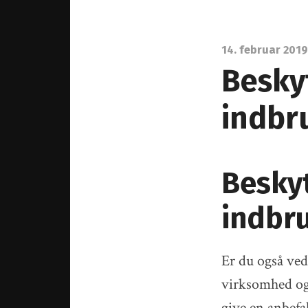
14. februar 2019
Besky
indbr
Besky
indbr
Er du også ved
virksomhed og
give en anbefa