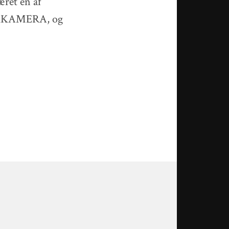
æret en af
d DKKAMERA, og