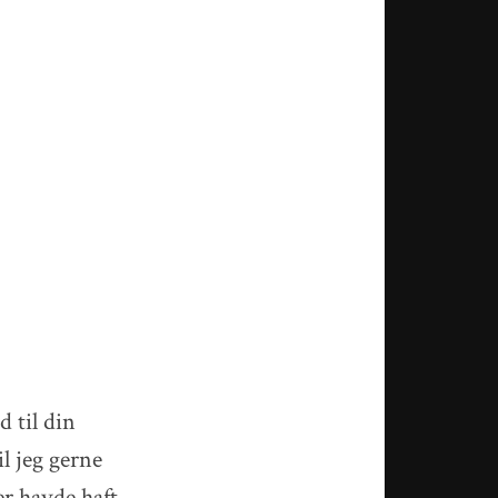
d
 til din
il jeg gerne
er havde haft