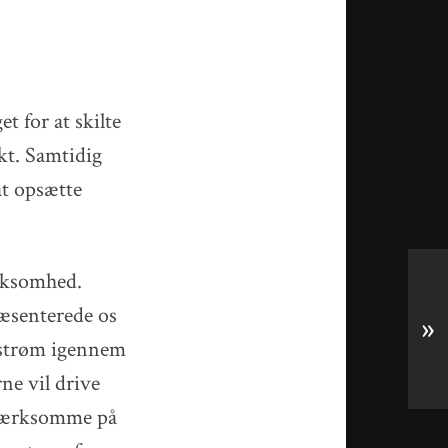
t for at skilte
ekt. Samtidig
t opsætte
irksomhed.
æsenterede os
»
k strøm igennem
ne vil drive
mærksomme på