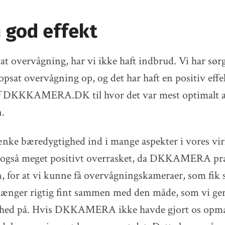
n god effekt
sat overvågning, har vi ikke haft indbrud. Vi har sørge
 opsat overvågning op, og det har haft en positiv eff
 af DKKKAMERA.DK til hvor det var mest optimalt a
n.
ænke bæredygtighed ind i mange aspekter i vores v
i også meget positivt overrasket, da DKKAMERA pr
, for at vi kunne få overvågningskameraer, som fi
 hænger rigtig fint sammen med den måde, som vi ger
mhed på. Hvis DKKAMERA ikke havde gjort os op